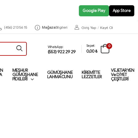
Google Play
App Store
(456) 213 56 15
Mağaza
Bilgileri
Giriş Yap
/
Kayıt Ol
Sepet:
0
WhatsApp:
0,00 ₺
(553) 922 29 29
EN
MEŞHUR
VEJETARYEN
GÜMÜŞHANE
KİREMİTTE
A
GÜMÜŞHANE
Ve DİYET
LAHMACUNU
LEZZETLER
PİDELERİ
ÇEŞİTLERİ