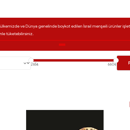
lkemizde ve Dünya genelinde boykot edilen İsrail menşeili ürünler iş
nle tüketebilirsiniz.
265₺
660₺