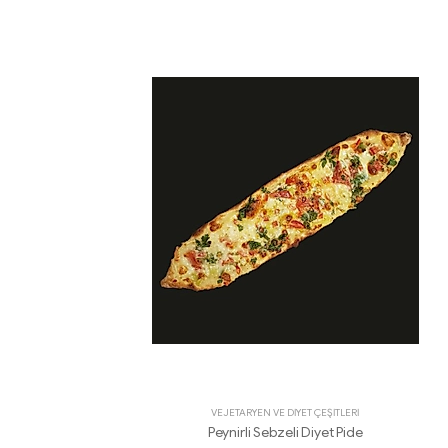
VEJETARYEN VE DİYET ÇEŞİTLERİ
Peynirli Sebzeli Diyet Pide