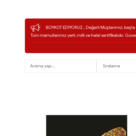
BOYKOT EDİYORUZ.. Değerli Müşterimiz; başta ü
Tüm mamullerimiz yerli, milli ve helal sertifikalıdır. Güve