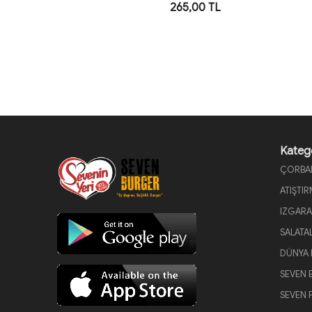
265,00 TL
Katego
ÇORBA
ATIŞTI
IZGARA
SALATA
DÜNYA 
SEVEN 
SEVEN 