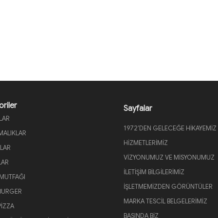
riler
Sayfalar
LAR
1972’DEN GELECEĞE HİKAYEMİZ
RMALIKLAR
HİZMETLERİMİZ
LAR
VİZYONUMUZ VE MİSYONUMUZ
LAR
İLETİŞİM BİLGİLERİMİZ
MUTFAĞI
İŞLETMEMİZDEN GÖRÜNTÜLER
BURGER
MARKA TESCİL BELGELERİMİZ
PİZZA
BASINDA BİZ