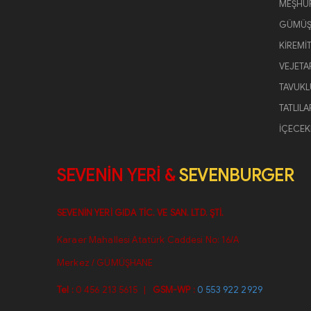
MEŞHUR
GÜMÜŞ
KİREMİ
VEJETAR
TAVUKL
TATLILA
İÇECEK
SEVENİN YERİ
&
SEVENBURGER
SEVENİN YERİ GIDA TİC. VE SAN. LTD. ŞTİ.
Karaer Mahallesi Atatürk Caddesi No: 16/A
Merkez / GÜMÜŞHANE
Tel :
0 456 213 5615
|
GSM-WP :
0 553 922 2929