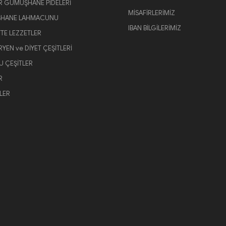
 GÜMÜŞHANE PİDELERİ
MİSAFİRLERİMİZ
HANE LAHMACUNU
IBAN BİLGİLERİMİZ
TTE LEZZETLER
YEN ve DİYET ÇEŞİTLERİ
U ÇEŞİTLER
R
LER