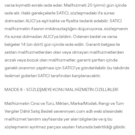
varsa kıymetli evrakı iade eder. Mal/hizmeti 20 (yirmi) gün içinde
iade alır. Haklı gerekçelerle SATICI, sözleşmedeki ifa süresi
dolmadan ALICI'ya eşit kalite ve fiyatta tedarik edebilir. SATICI
mal/hizmetin ifasının imkânsızlaştığını düşünüyorsa, sözleşmenin
ifa süresi dolmadan ALICI'ya bildirir. Ödenen bedel ve varsa
belgeler 14 (on dört) gün içinde iade edilir. Garanti belgesi ile
satılan mal/hizmetlerden olan veya olmayan mal/hizmetlerden
arızalı veya bozuk olan mal/hizmetler, garanti şartları içinde
gerekli onarımın yapılması için SATICI'ya gönderilebilir, bu takdirde
teslimat giderleri SATICI tarafından karşılanacaktır.
MADDE 8 - SÖZLEŞMEYE KONU MAL/HİZMETİN ÖZELLİKLERİ
Mal/hizmetin Cinsi ve Türü, Miktarı, Marka/Modeli, Rengi ve Tüm
Vergiler Dâhil Satış Bedeli seveninyeri.com adlı web sitesindeki
mal/hizmet tanıtım sayfasında yer alan bilgilerde ve iş bu
sözleşmenin ayrılmaz parçası sayılan faturada belirtildiği gibidir.