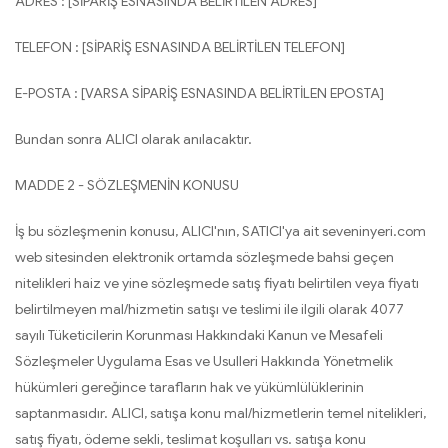
ADRES : [SİPARİŞ ESNASINDA BELİRTİLEN ADRES]
TELEFON : [SİPARİŞ ESNASINDA BELİRTİLEN TELEFON]
E-POSTA : [VARSA SİPARİŞ ESNASINDA BELİRTİLEN EPOSTA]
Bundan sonra ALICI olarak anılacaktır.
MADDE 2 - SÖZLEŞMENİN KONUSU
İş bu sözleşmenin konusu, ALICI'nın, SATICI'ya ait seveninyeri.com
web sitesinden elektronik ortamda sözleşmede bahsi geçen
nitelikleri haiz ve yine sözleşmede satış fiyatı belirtilen veya fiyatı
belirtilmeyen mal/hizmetin satışı ve teslimi ile ilgili olarak 4077
sayılı Tüketicilerin Korunması Hakkındaki Kanun ve Mesafeli
Sözleşmeler Uygulama Esas ve Usulleri Hakkında Yönetmelik
hükümleri gereğince tarafların hak ve yükümlülüklerinin
saptanmasıdır. ALICI, satışa konu mal/hizmetlerin temel nitelikleri,
satış fiyatı, ödeme sekli, teslimat koşulları vs. satışa konu