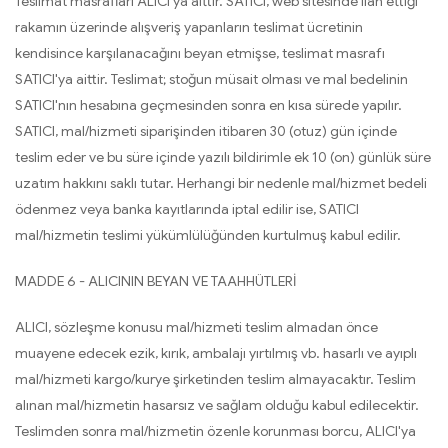
Teslimat masrafları ALICI'ya aittir. SATICI, web sitesinde ilan ettiği
rakamın üzerinde alışveriş yapanların teslimat ücretinin
kendisince karşılanacağını beyan etmişse, teslimat masrafı
SATICI'ya aittir. Teslimat; stoğun müsait olması ve mal bedelinin
SATICI'nın hesabına geçmesinden sonra en kısa sürede yapılır.
SATICI, mal/hizmeti siparişinden itibaren 30 (otuz) gün içinde
teslim eder ve bu süre içinde yazılı bildirimle ek 10 (on) günlük süre
uzatım hakkını saklı tutar. Herhangi bir nedenle mal/hizmet bedeli
ödenmez veya banka kayıtlarında iptal edilir ise, SATICI
mal/hizmetin teslimi yükümlülüğünden kurtulmuş kabul edilir.
MADDE 6 - ALICININ BEYAN VE TAAHHÜTLERİ
ALICI, sözleşme konusu mal/hizmeti teslim almadan önce
muayene edecek ezik, kırık, ambalajı yırtılmış vb. hasarlı ve ayıplı
mal/hizmeti kargo/kurye şirketinden teslim almayacaktır. Teslim
alınan mal/hizmetin hasarsız ve sağlam olduğu kabul edilecektir.
Teslimden sonra mal/hizmetin özenle korunması borcu, ALICI'ya