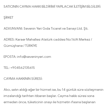
SATICININ CAYMA HAKKI BİLDİRİMİ YAPILACAK İLETİŞİM BİLGİLERİ:
ŞİRKET
ADI/UNVANI: Sevenin Yeri Gıda Ticaret ve Sanayi Ltd. Şti.
ADRES: Karaer Mahallesi Atatürk caddesi No:16/A Merkez /
Gümüşhane / TÜRKİYE
EPOSTA:
info@seveninyeri.com
TEL: +904562135615
CAYMA HAKKININ SÜRESİ:
Alıcı, satın aldığı eğer bir hizmet ise, bu 14 günlük süre sözleşmenin
imzalandığı tarihten itibaren başlar. Cayma hakkı süresi sona
ermeden önce, tüketicinin onayı ile hizmetin ifasına başlanan