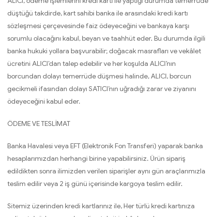
ALICI, ödeme işlemlerini kredi kartı ile yaptığı durumda temerrüde
düştüğü takdirde, kart sahibi banka ile arasındaki kredi kartı
sözleşmesi çerçevesinde faiz ödeyeceğini ve bankaya karşı
sorumlu olacağını kabul, beyan ve taahhüt eder. Bu durumda ilgili
banka hukuki yollara başvurabilir; doğacak masrafları ve vekâlet
ücretini ALICI’dan talep edebilir ve her koşulda ALICI’nın
borcundan dolayı temerrüde düşmesi halinde, ALICI, borcun
gecikmeli ifasından dolayı SATICI’nın uğradığı zarar ve ziyanını
ödeyeceğini kabul eder.
ÖDEME VE TESLİMAT
Banka Havalesi veya EFT (Elektronik Fon Transferi) yaparak banka
hesaplarımızdan herhangi birine yapabilirsiniz. Ürün sipariş
edildikten sonra ilimizden verilen siparişler aynı gün araçlarımızla
teslim edilir veya 2 iş günü içerisinde kargoya teslim edilir.
Sitemiz üzerinden kredi kartlarınız ile, Her türlü kredi kartınıza