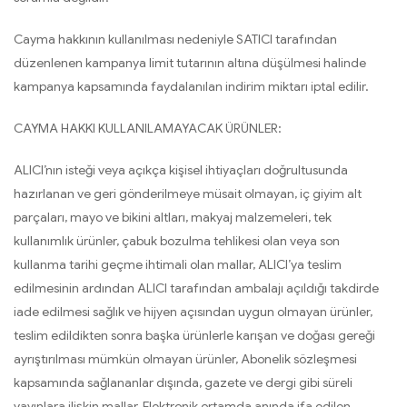
Cayma hakkının kullanılması nedeniyle SATICI tarafından
düzenlenen kampanya limit tutarının altına düşülmesi halinde
kampanya kapsamında faydalanılan indirim miktarı iptal edilir.
CAYMA HAKKI KULLANILAMAYACAK ÜRÜNLER:
ALICI’nın isteği veya açıkça kişisel ihtiyaçları doğrultusunda
hazırlanan ve geri gönderilmeye müsait olmayan, iç giyim alt
parçaları, mayo ve bikini altları, makyaj malzemeleri, tek
kullanımlık ürünler, çabuk bozulma tehlikesi olan veya son
kullanma tarihi geçme ihtimali olan mallar, ALICI’ya teslim
edilmesinin ardından ALICI tarafından ambalajı açıldığı takdirde
iade edilmesi sağlık ve hijyen açısından uygun olmayan ürünler,
teslim edildikten sonra başka ürünlerle karışan ve doğası gereği
ayrıştırılması mümkün olmayan ürünler, Abonelik sözleşmesi
kapsamında sağlananlar dışında, gazete ve dergi gibi süreli
yayınlara ilişkin mallar, Elektronik ortamda anında ifa edilen