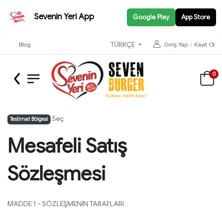
Sevenin Yeri App
Google Play
App Store
Blog
Giriş Yap
/
Kayıt Ol
TÜRKÇE
0
Seç
Teslimat Bölgesi
Mesafeli Satış
Sözleşmesi
MADDE 1 - SÖZLEŞMENİN TARAFLARI