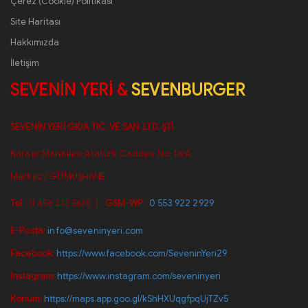
Çerez (Cookie) Politikası
Site Haritası
Hakkımızda
İletişim
SEVENİN YERİ
&
SEVENBURGER
SEVENİN YERİ GIDA TİC. VE SAN. LTD. ŞTİ.
Karaer Mahallesi Atatürk Caddesi No: 16/A
Merkez / GÜMÜŞHANE
Tel :
0 456 213 5615
|
GSM-WP :
0 553 922 2929
E-Posta:
info@seveninyeri.com
Facebook:
https://www.facebook.com/SeveninYeri29
Instagram:
https://www.instagram.com/seveninyeri
Konum:
https://maps.app.goo.gl/kShHXUqgfpqUjTZv5