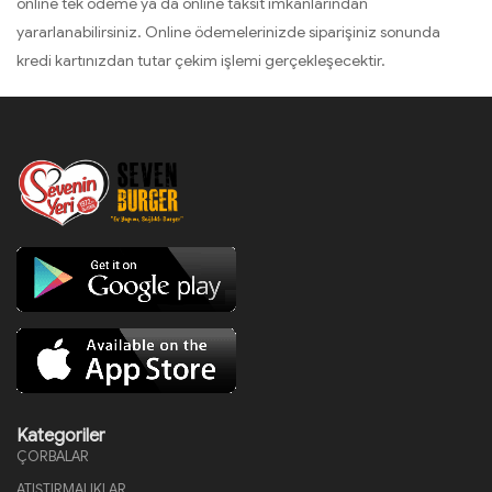
online tek ödeme ya da online taksit imkânlarından
yararlanabilirsiniz. Online ödemelerinizde siparişiniz sonunda
kredi kartınızdan tutar çekim işlemi gerçekleşecektir.
Kategoriler
ÇORBALAR
ATIŞTIRMALIKLAR