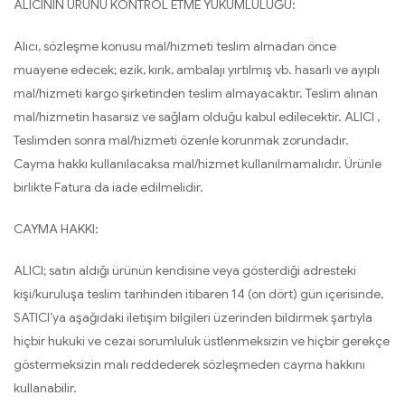
ALICININ ÜRÜNÜ KONTROL ETME YÜKÜMLÜLÜĞÜ:
Alıcı, sözleşme konusu mal/hizmeti teslim almadan önce
muayene edecek; ezik, kırık, ambalajı yırtılmış vb. hasarlı ve ayıplı
mal/hizmeti kargo şirketinden teslim almayacaktır. Teslim alınan
mal/hizmetin hasarsız ve sağlam olduğu kabul edilecektir. ALICI ,
Teslimden sonra mal/hizmeti özenle korunmak zorundadır.
Cayma hakkı kullanılacaksa mal/hizmet kullanılmamalıdır. Ürünle
birlikte Fatura da iade edilmelidir.
CAYMA HAKKI:
ALICI; satın aldığı ürünün kendisine veya gösterdiği adresteki
kişi/kuruluşa teslim tarihinden itibaren 14 (on dört) gün içerisinde,
SATICI’ya aşağıdaki iletişim bilgileri üzerinden bildirmek şartıyla
hiçbir hukuki ve cezai sorumluluk üstlenmeksizin ve hiçbir gerekçe
göstermeksizin malı reddederek sözleşmeden cayma hakkını
kullanabilir.