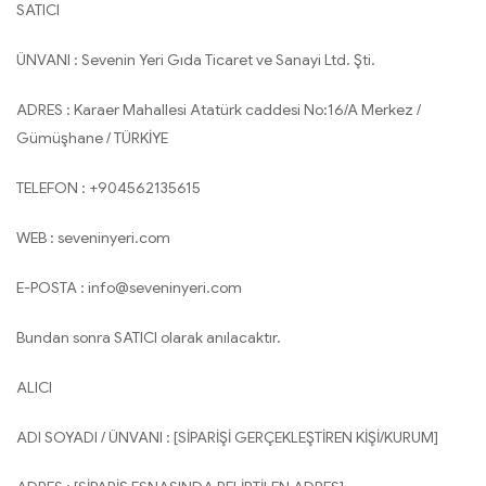
SATICI
ÜNVANI : Sevenin Yeri Gıda Ticaret ve Sanayi Ltd. Şti.
ADRES : Karaer Mahallesi Atatürk caddesi No:16/A Merkez /
Gümüşhane / TÜRKİYE
TELEFON : +904562135615
WEB : seveninyeri.com
E-POSTA :
info@seveninyeri.com
Bundan sonra SATICI olarak anılacaktır.
ALICI
ADI SOYADI / ÜNVANI : [SİPARİŞİ GERÇEKLEŞTİREN KİŞİ/KURUM]