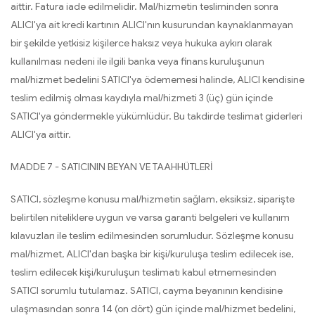
aittir. Fatura iade edilmelidir. Mal/hizmetin tesliminden sonra
ALICI'ya ait kredi kartının ALICI'nın kusurundan kaynaklanmayan
bir şekilde yetkisiz kişilerce haksız veya hukuka aykırı olarak
kullanılması nedeni ile ilgili banka veya finans kuruluşunun
mal/hizmet bedelini SATICI'ya ödememesi halinde, ALICI kendisine
teslim edilmiş olması kaydıyla mal/hizmeti 3 (üç) gün içinde
SATICI'ya göndermekle yükümlüdür. Bu takdirde teslimat giderleri
ALICI'ya aittir.
MADDE 7 - SATICININ BEYAN VE TAAHHÜTLERİ
SATICI, sözleşme konusu mal/hizmetin sağlam, eksiksiz, siparişte
belirtilen niteliklere uygun ve varsa garanti belgeleri ve kullanım
kılavuzları ile teslim edilmesinden sorumludur. Sözleşme konusu
mal/hizmet, ALICI'dan başka bir kişi/kuruluşa teslim edilecek ise,
teslim edilecek kişi/kuruluşun teslimatı kabul etmemesinden
SATICI sorumlu tutulamaz. SATICI, cayma beyanının kendisine
ulaşmasından sonra 14 (on dört) gün içinde mal/hizmet bedelini,