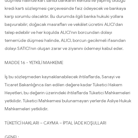
düşmesi halinde kart sahibi bankanın kendisi ile yapmış olduğu
kredi kartı sözleşmesi çerçevesinde faiz ödeyecek ve bankaya
karşı sorumlu olacaktır. Bu durumda ilgili banka hukuki yollara
başvurabilir; doğacak masrafları ve vekâlet ücretini ALICI'dan
talep edebilir ve her koşulda ALICI'nın borcundan dolayı
temerrüde düşmesi halinde, ALICI, borcun gecikmeli ifasından
dolayı SATICI'nın oluşan zarar ve ziyanını ödemeyi kabul eder.
MADDE 16 - YETKİLİ MAHKEME
İş bu sözleşmeden kaynaklanabilecek ihtilaflarda, Sanayi ve
Ticaret Bakanlığınca ilan edilen değere kadar Tüketici Hakem
Heyetleri, bu değerin üzerindeki ihtilaflarda Tüketici Mahkemeleri
yetkilidir. Tüketici Mahkemesi bulunamayan yerlerde Asliye Hukuk
Mahkemeleri yetkilidir.
TÜKETİCİ HAKLARI – CAYMA – İPTAL İADE KOŞULLARI
GENEL: