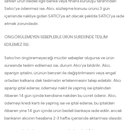
satılan ürün bedeli ilgili banka veya finans kuruluşu tarafından
Satıcı'ya ödenmez ise, Alıcı, sözleşme konusu ürünü 3 gün
içerisinde nakliye gideri SATICI’ya ait olacak şekilde SATICI’ya iade
etmek zorundadır.
ÖNGÖRÜLEMEYEN SEBEPLERLE ÜRÜN SÜRESİNDE TESLİM
EDİLEMEZ İSE:
Satıcı’nın öngöremeyeceği mücbir sebepler oluşursa ve ürün
süresinde teslim edilemez ise, durum Alıcı’ya bildirilir. Alıcı,
siparişin iptalini, ürünün benzeri ile değiştirilmesini veya engel
ortadan kalkana dek teslimatın ertelenmesini talep edebilir. Alıcı
siparişi iptal ederse; ödemeyi nakit ile yapmış ise iptalinden
itibaren 14 gün içinde kendisine nakden bu ücret ödenir. Alıcı,
ödemeyi kredi kartı ile yapmış ise ve iptal ederse, bu iptalden
itibaren yine 14 gün içinde ürün bedeli bankaya iade edilir, ancak
bankanın alıcının hesabına 2-3 hafta içerisinde aktarması olasıdır.